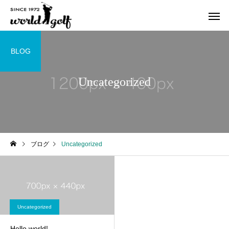
BLOG
Uncategorized
ブログ
Uncategorized
Uncategorized
Hello world!